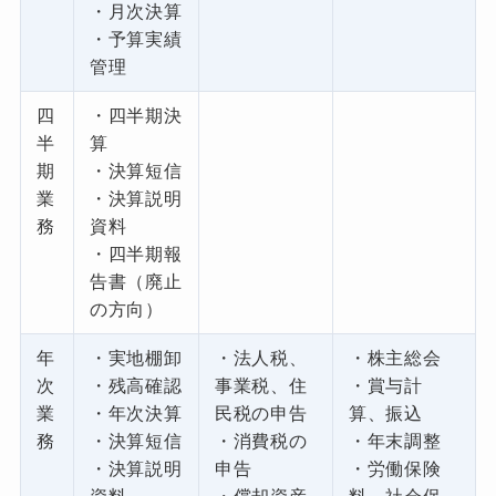
・月次決算
・予算実績
管理
四
・四半期決
半
算
期
・決算短信
業
・決算説明
務
資料
・四半期報
告書（廃止
の方向）
年
・実地棚卸
・法人税、
・株主総会
次
・残高確認
事業税、住
・賞与計
業
・年次決算
民税の申告
算、振込
務
・決算短信
・消費税の
・年末調整
・決算説明
申告
・労働保険