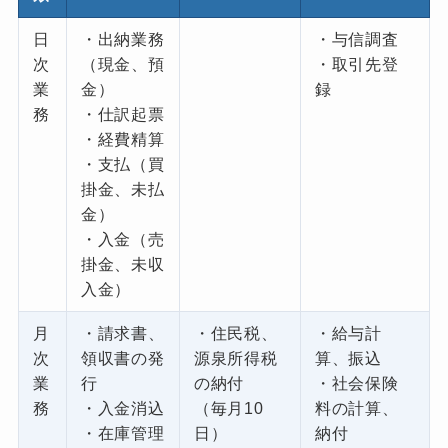
日
・出納業務
・与信調査
次
（現金、預
・取引先登
業
金）
録
務
・仕訳起票
・経費精算
・支払（買
掛金、未払
金）
・入金（売
掛金、未収
入金）
月
・請求書、
・住民税、
・給与計
次
領収書の発
源泉所得税
算、振込
業
行
の納付
・社会保険
務
・入金消込
（毎月10
料の計算、
・在庫管理
日）
納付