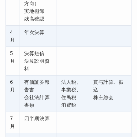
方向）
実地棚卸
残高確認
4
年次決算
月
5
決算短信
月
決算説明資
料
6
有価証券報
法人税、
賞与計算、振
月
告書
事業税、
込
会社法計算
住民税
株主総会
書類
消費税
7
四半期決算
月