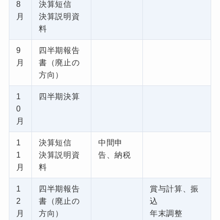
8
決算短信
月
決算説明資
料
9
四半期報告
月
書（廃止の
方向）
1
四半期決算
0
月
1
決算短信
中間申
1
決算説明資
告、納税
月
料
1
四半期報告
賞与計算、振
2
書（廃止の
込
月
方向）
年末調整