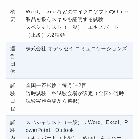
概
Word、ExcelなどのマイクロソフトのOffice
要
製品を扱うスキルを証明する試験
スペシャリスト（一般）、エキスパート
（上級）の2種類
運
株式会社 オデッセイ コミュニケーションズ
営
団
体
試
全国一斉試験：毎月1~2回
験
随時試験：各試験会場が設定（全国の随時
日
試験実施会場から選択）
程
試
スペシャリスト（一般）：Word、Excel、P
験
owerPoint、Outlook
内
エキスパート（上級）：Wordエキスパー