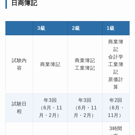
日商簿記
3級
2級
1級
商業簿
記
会計学
試験内
商業簿記
商業簿記
工業簿
容
工業簿記
記
原価計
算
年3回
年3回
年2回
試験日
（6月・11
（6月・11
（6月・
程
月・2月）
月・2月）
11月）
3時間