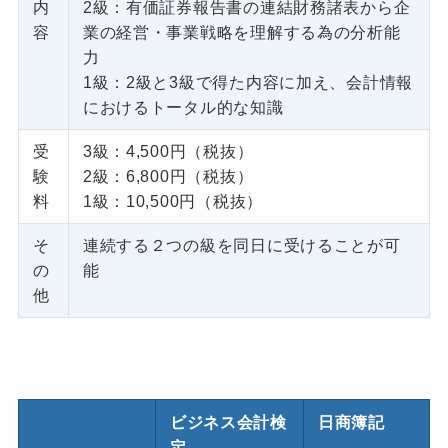
内
2級：有価証券報告書の連結財務諸表から企
容
業の経営・事業戦略を理解する為の分析能
力
1級：2級と3級で得た内容に加え、会計情報
におけるトータル的な知識
受
3級：4,500円（税抜）
験
2級：6,800円（税抜）
料
1級：10,500円（税抜）
そ
連続する２つの級を同日に受けることが可
の
能
他
ビジネス会計検
日商簿記
定