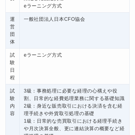
eラーニング方式
運
一般社団法人日本CFO協会
営
団
体
試
eラーニング方式
験
日
程
試
3級：事務処理に必要な経理の心構えや役
験
割、日常的な経費処理業務に関する基礎知識
内
2級：身近な販売取引における決済を含む経
容
理手続きや外貨取引処理の基礎
1級：日常的な売買取引における経理手続き
や月次決算全般、更に連結決算の概要など経