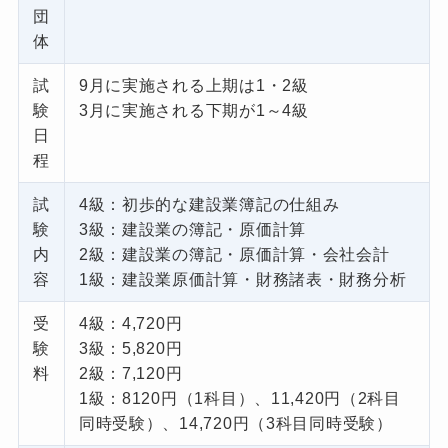
団
体
試
9月に実施される上期は1・2級
験
3月に実施される下期が1～4級
日
程
試
4級：初歩的な建設業簿記の仕組み
験
3級：建設業の簿記・原価計算
内
2級：建設業の簿記・原価計算・会社会計
容
1級：建設業原価計算・財務諸表・財務分析
受
4級：4,720円
験
3級：5,820円
料
2級：7,120円
1級：8120円（1科目）、11,420円（2科目
同時受験）、14,720円（3科目同時受験）