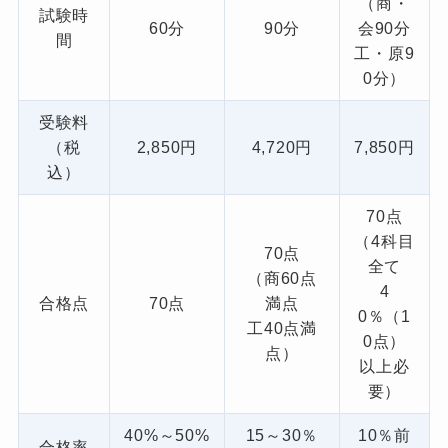
（商・
試験時
60分
90分
会90分
間
工・原9
0分）
受験料
（税
2,850円
4,720円
7,850円
込）
70点
（4科目
70点
全て
（商60点
4
合格点
70点
満点
0％（1
工40点満
0点）
点）
以上必
要）
40%～50%
15～30％
10％前
合格率