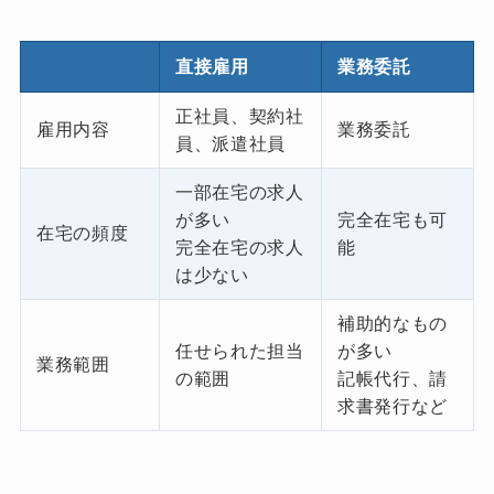
直接雇用
業務委託
正社員、契約社
雇用内容
業務委託
員、派遣社員
一部在宅の求人
が多い
完全在宅も可
在宅の頻度
完全在宅の求人
能
は少ない
補助的なもの
任せられた担当
が多い
業務範囲
の範囲
記帳代行、請
求書発行など