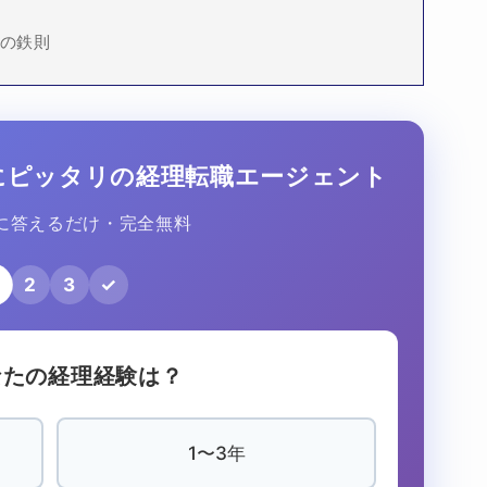
功の鉄則
なたにピッタリの経理転職エージェント
に答えるだけ・完全無料
2
3
✓
あなたの経理経験は？
1〜3年