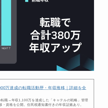
000万達成の転職活動歴・年収推移｜詳細を全
転職→年収1,100万を達成した「キャテルの戦略」管理
移・資格を公開。住民税通知書付きの年収証拠あり。