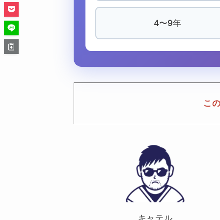
4〜9年
こ
キャテル